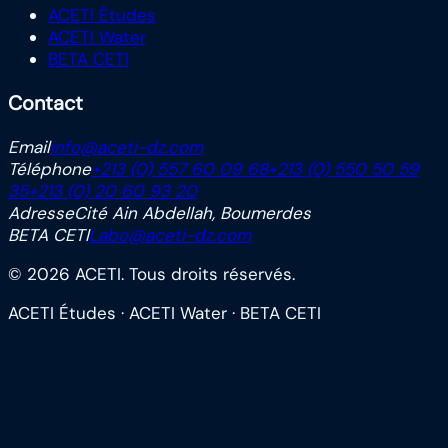
ACETI Études
ACETI Water
BETA CETI
Contact
Email
info@aceti-dz.com
Téléphone
+213 (0) 557 60 09 68
+213 (0) 550 50 59
35
+213 (0) 20 60 93 20
Adresse
Cité Ain Abdellah, Boumerdes
BETA CETI
Labo@aceti-dz.com
©
2026
ACETI. Tous droits réservés.
ACETI Études · ACETI Water · BETA CETI